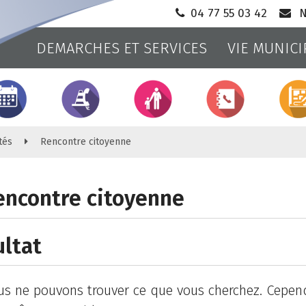
04 77 55 03 42
N
DEMARCHES ET SERVICES
VIE MUNICI
Ville
d'Andrézieux-
Bouthéon
tés
Rencontre citoyenne
encontre citoyenne
ultat
us ne pouvons trouver ce que vous cherchez. Cepen