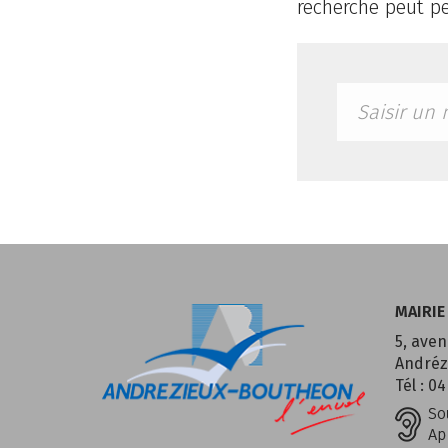
recherche peut pe
MAIRIE
5, aven
Andréz
Tél : 04