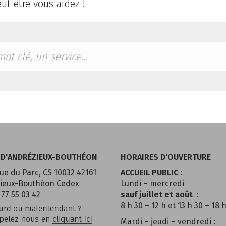
ut-être vous aidez !
 D'ANDRÉZIEUX-BOUTHÉON
HORAIRES D'OUVERTURE
ue du Parc, CS 10032 42161
ACCUEIL PUBLIC :
ieux-Bouthéon Cedex
Lundi – mercredi
 77 55 03 42
sauf juillet et août
:
8 h 30 – 12 h et 13 h 30 – 18 
Mardi – jeudi – vendredi :