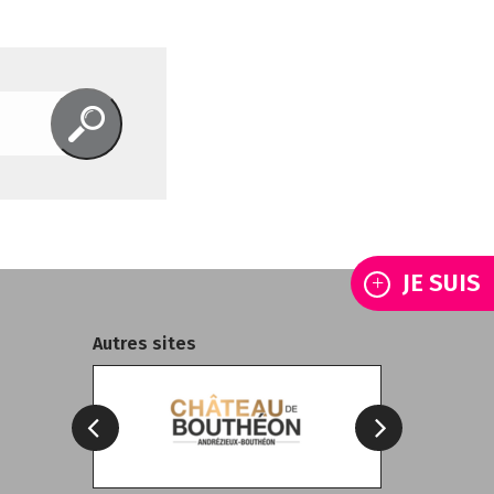
JE SUIS
Autres sites
h