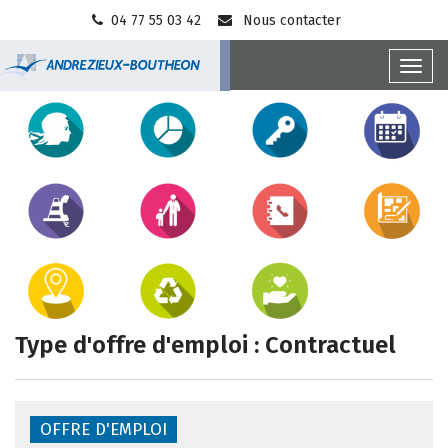
Gestion des traceurs
04 77 55 03 42
Nous contacter
Toggl
Ville
navig
Accès
d'Andrézieux-
direct
Bouthéon
Type d'offre d'emploi :
Contractuel
OFFRE D'EMPLOI