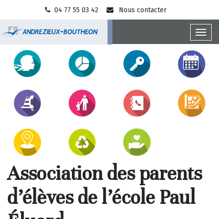
Gestion des traceurs
04 77 55 03 42
Nous contacter
Toggl
Ville
navig
Accès
d'Andrézieux-
direct
Bouthéon
Association des parents
d’élèves de l’école Paul