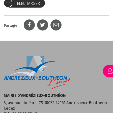
TÉLÉCHARGER
Partager
MAIRIE D'ANDRÉZIEUX-BOUTHÉON
5, avenue du Parc, CS 10032 42161 Andrézieux-Bouthéon
Cedex