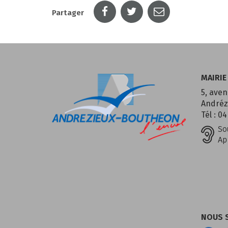
Partager
MAIRIE
5, aven
Andréz
Tél : 04
NOUS 