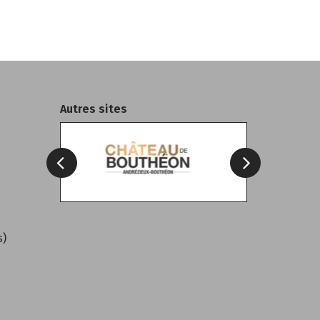
Autres sites
h
s)