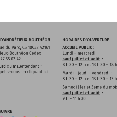
 D'ANDRÉZIEUX-BOUTHÉON
HORAIRES D'OUVERTURE
ue du Parc, CS 10032 42161
ACCUEIL PUBLIC :
ieux-Bouthéon Cedex
Lundi – mercredi
 77 55 03 42
sauf juillet et août
:
8 h 30 – 12 h et 13 h 30 – 18 
Mardi – jeudi – vendredi :
8 h 30 – 12 h et 13 h 30 – 17 h
Samedi (1er et 3eme du moi
sauf juillet et août
:
9 h – 11 h 30
SUIVRE