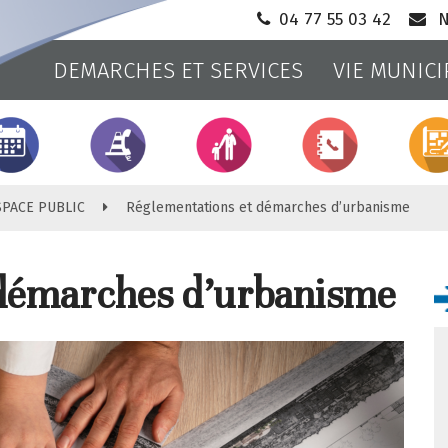
04 77 55 03 42
N
DEMARCHES ET SERVICES
VIE MUNICI
Ville
d'Andrézieux-
Bouthéon
SPACE PUBLIC
Réglementations et démarches d’urbanisme
 démarches d’urbanisme