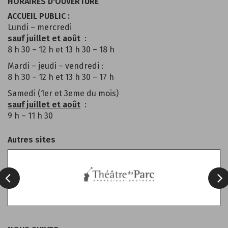
HORAIRES D'OUVERTURE
ACCUEIL PUBLIC :
Lundi – mercredi
sauf juillet et août
:
8 h 30 – 12 h et 13 h 30 – 18 h
Mardi – jeudi – vendredi :
8 h 30 – 12 h et 13 h 30 – 17 h
Samedi (1er et 3eme du mois)
sauf juillet et août
:
9 h – 11 h 30
Autres sites