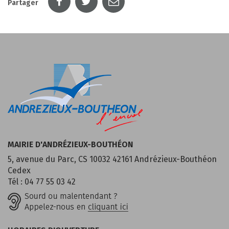
Partager
MAIRIE D'ANDRÉZIEUX-BOUTHÉON
5, avenue du Parc, CS 10032 42161 Andrézieux-Bouthéon
Cedex
Tél : 04 77 55 03 42