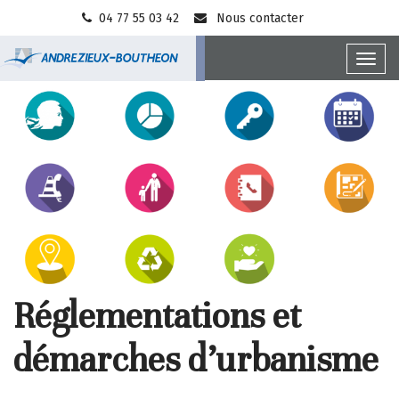
Gestion des traceurs
04 77 55 03 42
Nous contacter
Toggl
Ville
navig
Accès
d'Andrézieux-
direct
Bouthéon
Réglementations et
démarches d’urbanisme