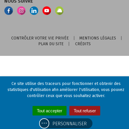
NOUS SUIVRE
Lien
Lien
Lien
Lien
Lien
vers
vers
vers
vers
vers
le
le
le
la
Illiwap
compte
compte
compte
chaîne
Facebook
Instagram
Linkedin
Youtube
CONTRÔLER VOTRE VIE PRIVÉE
MENTIONS LÉGALES
PLAN DU SITE
CRÉDITS
Ce site utilise des traceurs pour fonctionner et obtenir des
statistiques d'utilisation afin améliorer l'utilisation, vous pouvez
contrôler ceux que vous souhaitez activer.
Tout accepter
Tout refuser
PERSONNALISER