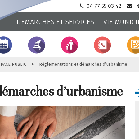
04 77 55 03 42
N
DEMARCHES ET SERVICES
VIE MUNICI
Ville
d'Andrézieux-
Bouthéon
SPACE PUBLIC
Réglementations et démarches d’urbanisme
 démarches d’urbanisme