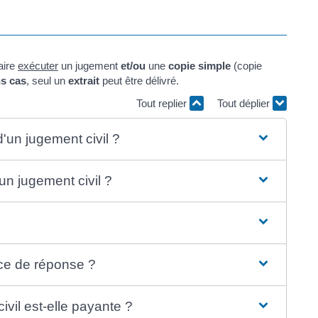
aire
exécuter
un jugement
et/ou
une
copie simple
(copie
ns cas
, seul un
extrait
peut être délivré.
Tout replier
Tout déplier
un jugement civil ?
un jugement civil ?
nce de réponse ?
vil est-elle payante ?