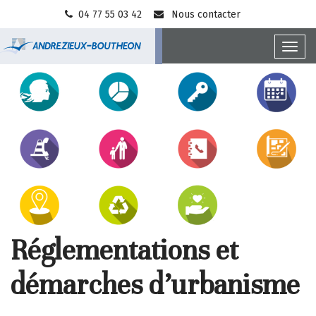
Gestion des traceurs
04 77 55 03 42
Nous contacter
Toggl
Ville
navig
Accès
d'Andrézieux-
direct
Bouthéon
Réglementations et
démarches d’urbanisme