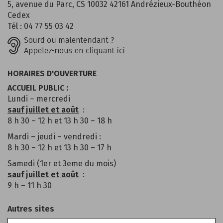
5, avenue du Parc, CS 10032 42161 Andrézieux-Bouthéon
Cedex
Tél : 04 77 55 03 42
HORAIRES D'OUVERTURE
ACCUEIL PUBLIC :
Lundi – mercredi
sauf juillet et août
:
8 h 30 – 12 h et 13 h 30 – 18 h
Mardi – jeudi – vendredi :
8 h 30 – 12 h et 13 h 30 – 17 h
Samedi (1er et 3eme du mois)
sauf juillet et août
:
9 h – 11 h 30
Autres sites