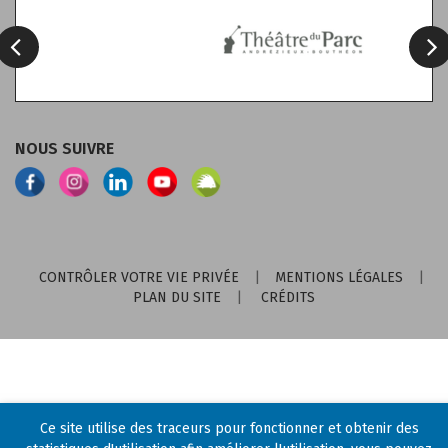
NOUS SUIVRE
Lien
Lien
Lien
Lien
Lien
vers
vers
vers
vers
vers
le
le
le
la
Illiwap
compte
compte
compte
chaîne
Facebook
Instagram
Linkedin
Youtube
CONTRÔLER VOTRE VIE PRIVÉE
MENTIONS LÉGALES
PLAN DU SITE
CRÉDITS
Ce site utilise des traceurs pour fonctionner et obtenir des